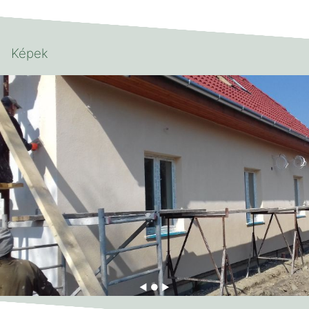
Képek
◀ ● ▶