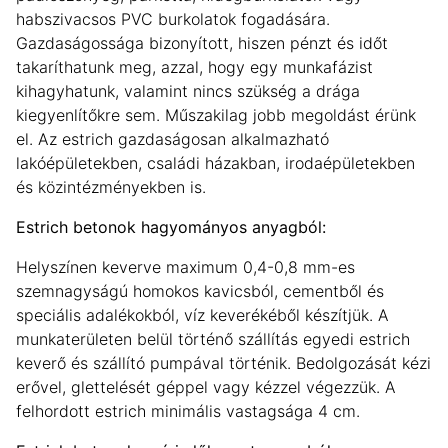
habszivacsos PVC burkolatok fogadására.
Gazdaságossága bizonyított, hiszen pénzt és időt
takaríthatunk meg, azzal, hogy egy munkafázist
kihagyhatunk, valamint nincs szükség a drága
kiegyenlítőkre sem. Műszakilag jobb megoldást érünk
el. Az estrich gazdaságosan alkalmazható
lakóépületekben, családi házakban, irodaépületekben
és közintézményekben is.
Estrich betonok hagyományos anyagból:
Helyszínen keverve maximum 0,4-0,8 mm-es
szemnagyságú homokos kavicsból, cementből és
speciális adalékokból, víz keverékéből készítjük. A
munkaterületen belül történő szállítás egyedi estrich
keverő és szállító pumpával történik. Bedolgozását kézi
erővel, glettelését géppel vagy kézzel végezzük. A
felhordott estrich minimális vastagsága 4 cm.