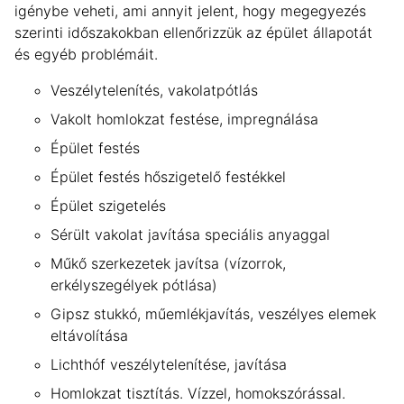
igénybe veheti, ami annyit jelent, hogy megegyezés
szerinti időszakokban ellenőrizzük az épület állapotát
és egyéb problémáit.
Veszélytelenítés, vakolatpótlás
Vakolt homlokzat festése, impregnálása
Épület festés
Épület festés hőszigetelő festékkel
Épület szigetelés
Sérült vakolat javítása speciális anyaggal
Műkő szerkezetek javítsa (vízorrok,
erkélyszegélyek pótlása)
Gipsz stukkó, műemlékjavítás, veszélyes elemek
eltávolítása
Lichthóf veszélytelenítése, javítása
Homlokzat tisztítás. Vízzel, homokszórással.