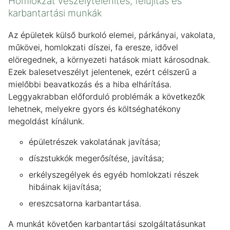
Homlokzat veszélytelenítés, felújítás és
karbantartási munkák
Az épületek külső burkoló elemei, párkányai, vakolata,
műkövei, homlokzati díszei, fa eresze, idővel
elöregednek, a környezeti hatások miatt károsodnak.
Ezek balesetveszélyt jelentenek, ezért célszerű a
mielőbbi beavatkozás és a hiba elhárítása.
Leggyakrabban előforduló problémák a következők
lehetnek, melyekre gyors és költséghatékony
megoldást kínálunk.
épületrészek vakolatának javítása;
díszstukkók megerősítése, javítása;
erkélyszegélyek és egyéb homlokzati részek
hibáinak kijavítása;
ereszcsatorna karbantartása.
A munkát követően karbantartási szolgáltatásunkat