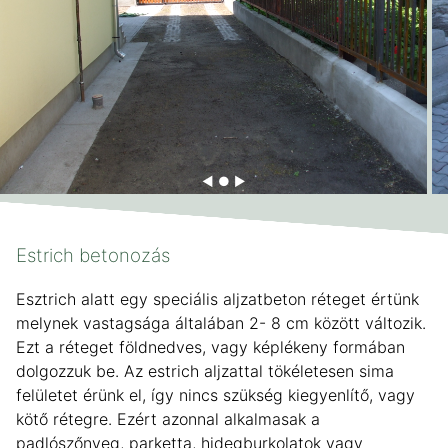
◀ ● ▶
Estrich betonozás
Esztrich alatt egy speciális aljzatbeton réteget értünk
melynek vastagsága általában 2- 8 cm között változik.
Ezt a réteget földnedves, vagy képlékeny formában
dolgozzuk be. Az estrich aljzattal tökéletesen sima
felületet érünk el, így nincs szükség kiegyenlítő, vagy
kötő rétegre. Ezért azonnal alkalmasak a
padlószőnyeg, parketta, hidegburkolatok vagy