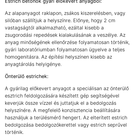
Estrich betonok gyári előkevert anyagból:
Az alapanyagot raklapon, zsákos kiszerelésben, vagy
silóban szállítjuk a helyszínre. Előnye, hogy 2 cm
vastagságtól alkalmazható, ezáltal kisebb a
zsugorodási repedések kialakulásának a veszélye. Az
anyag minőségének ellenőrzése folyamatosan történik,
gyári laboratóriumban folyamatosan ügyelve a teljes
homogenitásra. Az építési helyszínen kisebb az
anyagtárolás helyigénye.
Önterülő estrichek:
A gyárilag előkevert anyagot a speciálisan az önterülő
esztrich feldolgozására készített gép segítségével
keverjük össze vízzel és juttatjuk el a bedolgozás
helyszínére. A megfelelő konzisztencia beállítására
használjuk a terülésmérő hengert. Az elterített estrich
bedolgozása bedolgozókerettel vagy estrich seprűvel
történik.