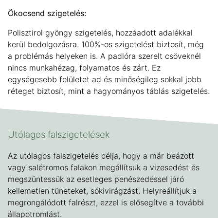
Ökocsend szigetelés:
Polisztirol gyöngy szigetelés, hozzáadott adalékkal
kerül bedolgozásra. 100%-os szigetelést biztosít, még
a problémás helyeken is. A padlóra szerelt csöveknél
nincs munkahézag, folyamatos és zárt. Ez
egységesebb felületet ad és minőségileg sokkal jobb
réteget biztosít, mint a hagyományos táblás szigetelés.
Utólagos falszigetelések
Az utólagos falszigetelés célja, hogy a már beázott
vagy salétromos falakon megállítsuk a vizesedést és
megszüntessük az esetleges penészedéssel járó
kellemetlen tüneteket, sókivirágzást. Helyreállítjuk a
megrongálódott falrészt, ezzel is elősegítve a további
állapotromlást.