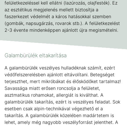
felületkezeléssel kell ellátni (lazúrozás, olajfesték). Ez
az esztétikus megjelenés mellett biztosítja a
faszerkezet védelmét a káros hatásokkal szemben
(gombák, napsugárzás, rovarok stb.). A felületkezelést
2-3 évente mindenképpen ajánlott újra megismételni.
Galambürülék eltakarítása
A galambürülék veszélyes hulladéknak számít, ezért
védőfelszerelésben ajánlott eltávolítani. Betegséget
terjeszthet, mert mikróbákat és élősködőket tartalmaz!
Savassága miatt erősen roncsolja a felületet,
asztmatikus rohamokat, allergiát is kiválthat. A
galambürülék takarítás, ezért is veszélyes feladat. Sok
esetben csak alpin-technikával végezhető el a
takarítás. A galambürülék közelében madártetem is
lehet, amely még nagyobb veszélyforrást jelenthet. A