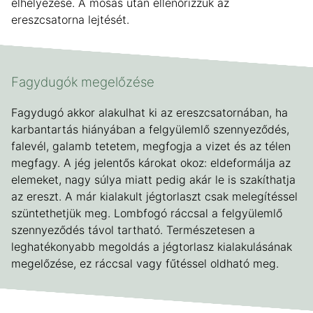
elhelyezése. A mosás után ellenőrizzük az
ereszcsatorna lejtését.
Fagydugók megelőzése
Fagydugó akkor alakulhat ki az ereszcsatornában, ha
karbantartás hiányában a felgyülemlő szennyeződés,
falevél, galamb tetetem, megfogja a vizet és az télen
megfagy. A jég jelentős károkat okoz: eldeformálja az
elemeket, nagy súlya miatt pedig akár le is szakíthatja
az ereszt. A már kialakult jégtorlaszt csak melegítéssel
szüntethetjük meg. Lombfogó ráccsal a felgyülemlő
szennyeződés távol tartható. Természetesen a
leghatékonyabb megoldás a jégtorlasz kialakulásának
megelőzése, ez ráccsal vagy fűtéssel oldható meg.