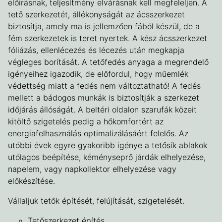
előírásnak, teljesítmény elvárásnak kell megfeleljen. A
tető szerkezetét, állékonyságát az ácsszerkezet
biztosítja, amely ma is jellemzően fából készül, de a
fém szerkezetek is teret nyertek. A kész ácsszerkezet
fóliázás, ellenlécezés és lécezés után megkapja
végleges borítását. A tetőfedés anyaga a megrendelő
igényeihez igazodik, de előfordul, hogy műemlék
védettség miatt a fedés nem változtatható! A fedés
mellett a bádogos munkák is biztosítják a szerkezet
időjárás állóságát. A beltéri oldalon szarufák közeit
kitöltő szigetelés pedig a hőkomfortért az
energiafelhasználás optimalizálásáért felelős. Az
utóbbi évek egyre gyakoribb igénye a tetősík ablakok
utólagos beépítése, kéményseprő járdák elhelyezése,
napelem, vagy napkollektor elhelyezése vagy
előkészítése.
Vállaljuk tetők építését, felújítását, szigetelését.
Tetőszerkezet építés