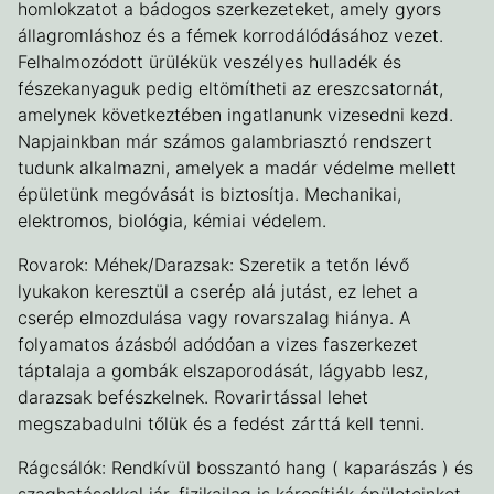
homlokzatot a bádogos szerkezeteket, amely gyors
állagromláshoz és a fémek korrodálódásához vezet.
Felhalmozódott ürülékük veszélyes hulladék és
fészekanyaguk pedig eltömítheti az ereszcsatornát,
amelynek következtében ingatlanunk vizesedni kezd.
Napjainkban már számos galambriasztó rendszert
tudunk alkalmazni, amelyek a madár védelme mellett
épületünk megóvását is biztosítja. Mechanikai,
elektromos, biológia, kémiai védelem.
Rovarok: Méhek/Darazsak: Szeretik a tetőn lévő
lyukakon keresztül a cserép alá jutást, ez lehet a
cserép elmozdulása vagy rovarszalag hiánya. A
folyamatos ázásból adódóan a vizes faszerkezet
táptalaja a gombák elszaporodását, lágyabb lesz,
darazsak befészkelnek. Rovarirtással lehet
megszabadulni tőlük és a fedést zárttá kell tenni.
Rágcsálók: Rendkívül bosszantó hang ( kaparászás ) és
szaghatásokkal jár, fizikailag is károsítják épületeinket.