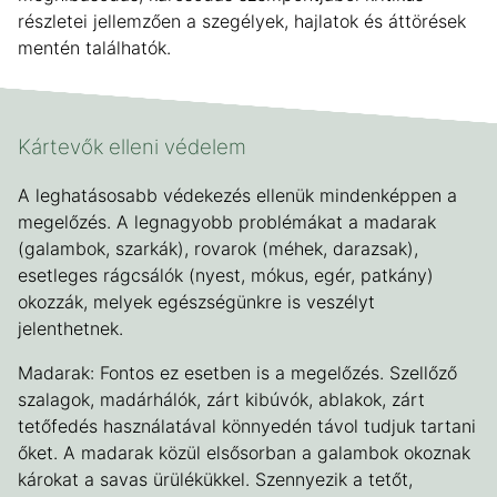
részletei jellemzően a szegélyek, hajlatok és áttörések
mentén találhatók.
Kártevők elleni védelem
A leghatásosabb védekezés ellenük mindenképpen a
megelőzés. A legnagyobb problémákat a madarak
(galambok, szarkák), rovarok (méhek, darazsak),
esetleges rágcsálók (nyest, mókus, egér, patkány)
okozzák, melyek egészségünkre is veszélyt
jelenthetnek.
Madarak: Fontos ez esetben is a megelőzés. Szellőző
szalagok, madárhálók, zárt kibúvók, ablakok, zárt
tetőfedés használatával könnyedén távol tudjuk tartani
őket. A madarak közül elsősorban a galambok okoznak
károkat a savas ürülékükkel. Szennyezik a tetőt,