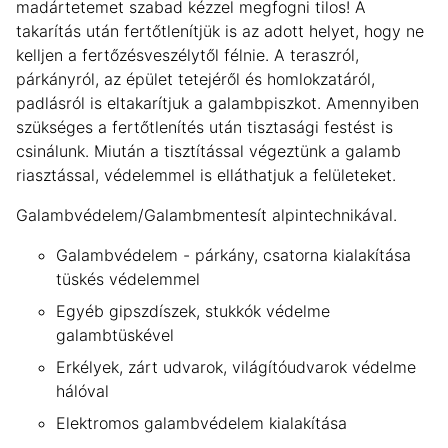
madártetemet szabad kézzel megfogni tilos! A
takarítás után fertőtlenítjük is az adott helyet, hogy ne
kelljen a fertőzésveszélytől félnie. A teraszról,
párkányról, az épület tetejéről és homlokzatáról,
padlásról is eltakarítjuk a galambpiszkot. Amennyiben
szükséges a fertőtlenítés után tisztasági festést is
csinálunk. Miután a tisztítással végeztünk a galamb
riasztással, védelemmel is elláthatjuk a felületeket.
Galambvédelem/Galambmentesít alpintechnikával.
Galambvédelem - párkány, csatorna kialakítása
tüskés védelemmel
Egyéb gipszdíszek, stukkók védelme
galambtüskével
Erkélyek, zárt udvarok, világítóudvarok védelme
hálóval
Elektromos galambvédelem kialakítása