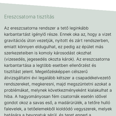
Ereszcsatorna tisztítás
Az ereszcsatorna rendszer a tető leginkább
karbantartást igénylő része. Ennek oka az, hogy a vizet
gravitációs úton vezetjük, nyitott és zárt rendszerben,
emiatt könnyen eldugulhat, ez pedig az épület más
szerkezeteiben is komoly károsodást okozhat
(vizesedés, jegesedés okozta károk). Az ereszcsatorna
karbantartása a legtöbb esetben ellenőrzést és
tisztítást jelent. Megelőzésképpen célszerű
átvizsgáltatni évi legalább kétszer a csapadékelvezető
rendszereket, megkeresni, majd megszüntetni azokat a
problémákat, melynek következményeként kialakulhat a
hiba. A hagyományosan fém csatornák esetén idővel
gondot okoz a savas eső, a madárürülék, a tetőre hulló
falevelek, a tetőelemekből kioldódó vegyszerek, melyek
hatására a bevonatuk sérül, és teret enged a