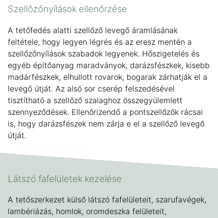
Szellőzőnyílások ellenőrzése
A tetőfedés alatti szellőző levegő áramlásának
feltétele, hogy legyen légrés és az eresz mentén a
szellőzőnyílások szabadok legyenek. Hőszigetelés és
egyéb építőanyag maradványok, darázsfészkek, kisebb
madárfészkek, elhullott rovarok, bogarak zárhatják el a
levegő útját. Az alsó sor cserép felszedésével
tisztítható a szellőző szalaghoz összegyülemlett
szennyeződések. Ellenőrizendő a pontszellőzők rácsai
is, hogy darázsfészek nem zárja e el a szellőző levegő
útját.
Látszó fafelületek kezelése
A tetőszerkezet külső látszó fafelületeit, szarufavégek,
lambériázás, homlok, oromdeszka felületeit,