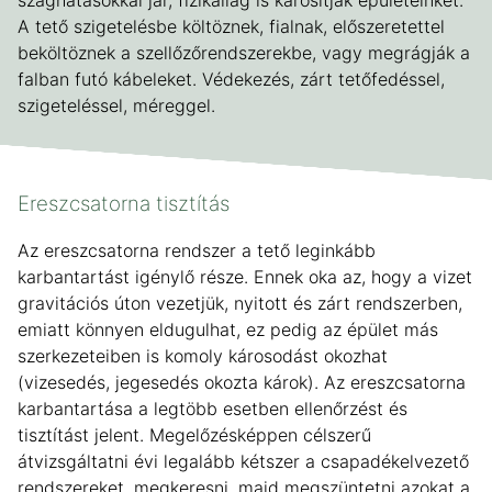
A tető szigetelésbe költöznek, fialnak, előszeretettel
beköltöznek a szellőzőrendszerekbe, vagy megrágják a
falban futó kábeleket. Védekezés, zárt tetőfedéssel,
szigeteléssel, méreggel.
Ereszcsatorna tisztítás
Az ereszcsatorna rendszer a tető leginkább
karbantartást igénylő része. Ennek oka az, hogy a vizet
gravitációs úton vezetjük, nyitott és zárt rendszerben,
emiatt könnyen eldugulhat, ez pedig az épület más
szerkezeteiben is komoly károsodást okozhat
(vizesedés, jegesedés okozta károk). Az ereszcsatorna
karbantartása a legtöbb esetben ellenőrzést és
tisztítást jelent. Megelőzésképpen célszerű
átvizsgáltatni évi legalább kétszer a csapadékelvezető
rendszereket, megkeresni, majd megszüntetni azokat a