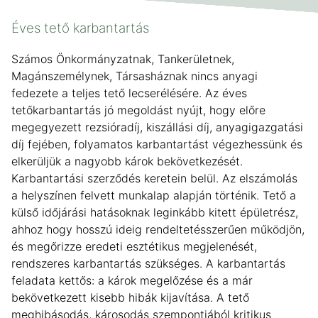
Éves tető karbantartás
Számos Önkormányzatnak, Tankerületnek,
Magánszemélynek, Társasháznak nincs anyagi
fedezete a teljes tető lecserélésére. Az éves
tetőkarbantartás jó megoldást nyújt, hogy előre
megegyezett rezsióradíj, kiszállási díj, anyagigazgatási
díj fejében, folyamatos karbantartást végezhessünk és
elkerüljük a nagyobb károk bekövetkezését.
Karbantartási szerződés keretein belül. Az elszámolás
a helyszínen felvett munkalap alapján történik. Tető a
külső időjárási hatásoknak leginkább kitett épületrész,
ahhoz hogy hosszú ideig rendeltetésszerűen működjön,
és megőrizze eredeti esztétikus megjelenését,
rendszeres karbantartás szükséges. A karbantartás
feladata kettős: a károk megelőzése és a már
bekövetkezett kisebb hibák kijavítása. A tető
meghibásodás, károsodás szempontjából kritikus