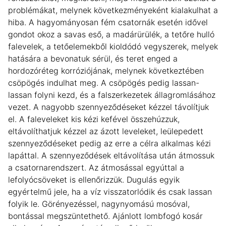
problémákat, melynek következményeként kialakulhat a
hiba. A hagyományosan fém csatornák esetén idővel
gondot okoz a savas eső, a madárürülék, a tetőre hulló
falevelek, a tetőelemekből kioldódó vegyszerek, melyek
hatására a bevonatuk sérül, és teret enged a
hordozóréteg korróziójának, melynek következtében
csöpögés indulhat meg. A csöpögés pedig lassan-
lassan folyni kezd, és a falszerkezetek állagromlásához
vezet. A nagyobb szennyeződéseket kézzel távolítjuk
el. A faleveleket kis kézi kefével összehúzzuk,
eltávolíthatjuk kézzel az ázott leveleket, leülepedett
szennyeződéseket pedig az erre a célra alkalmas kézi
lapáttal. A szennyeződések eltávolítása után átmossuk
a csatornarendszert. Az átmosással egyúttal a
lefolyócsöveket is ellenőrizzük. Dugulás egyik
egyértelmű jele, ha a víz visszatorlódik és csak lassan
folyik le. Görényezéssel, nagynyomású mosóval,
bontással megszüntethető. Ajánlott lombfogó kosár