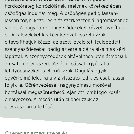
hordozóréteg korróziójának, melynek következtében
csöpögés indulhat meg. A csöpögés pedig lassan-
lassan folyni kezd, és a falszerkezetek állagromlásához
vezet. A nagyobb szennyeződéseket kézzel távolítjuk
el. A faleveleket kis kézi kefével összehúzzuk,
eltávolíthatjuk kézzel az ázott leveleket, leülepedett
szennyeződéseket pedig az erre a célra alkalmas kézi
lapáttal. A szennyeződések eltávolítása után átmossuk
a csatornarendszert. Az átmosással egyúttal a
lefolyócsöveket is ellenőrizzük. Dugulás egyik
egyértelmű jele, ha a víz visszatorlódik és csak lassan
folyik le. Görényezéssel, nagynyomású mosóval,
bontással megszüntethető. Ajánlott lombfogó kosár
elhelyezése. A mosás után ellenőrizzük az
ereszcsatorna lejtését.
Cserepeslemez szerelés