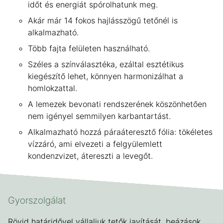
időt és energiát spórolhatunk meg.
Akár már 14 fokos hajlásszögű tetőnél is
alkalmazható.
Több fajta felületen használható.
Széles a színválasztéka, ezáltal esztétikus
kiegészítő lehet, könnyen harmonizálhat a
homlokzattal.
A lemezek bevonati rendszerének köszönhetően
nem igényel semmilyen karbantartást.
Alkalmazható hozzá páraáteresztő fólia: tökéletes
vízzáró, ami elvezeti a felgyülemlett
kondenzvizet, átereszti a levegőt.
Gyorszolgálat
Rövid határidővel vállaljuk tetők javítását, beázások