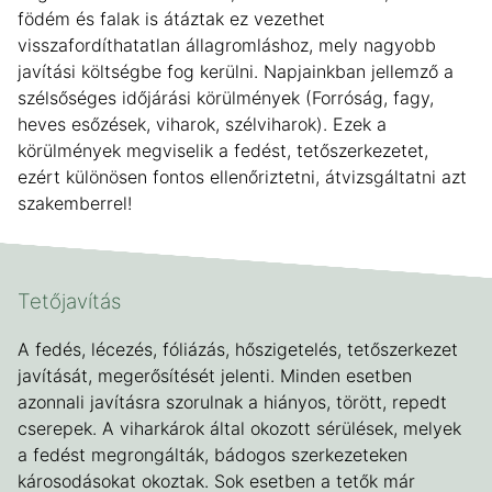
födém és falak is átáztak ez vezethet
visszafordíthatatlan állagromláshoz, mely nagyobb
javítási költségbe fog kerülni. Napjainkban jellemző a
szélsőséges időjárási körülmények (Forróság, fagy,
heves esőzések, viharok, szélviharok). Ezek a
körülmények megviselik a fedést, tetőszerkezetet,
ezért különösen fontos ellenőriztetni, átvizsgáltatni azt
szakemberrel!
Tetőjavítás
A fedés, lécezés, fóliázás, hőszigetelés, tetőszerkezet
javítását, megerősítését jelenti. Minden esetben
azonnali javításra szorulnak a hiányos, törött, repedt
cserepek. A viharkárok által okozott sérülések, melyek
a fedést megrongálták, bádogos szerkezeteken
károsodásokat okoztak. Sok esetben a tetők már