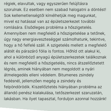
régiek, elavultak, vagy egyszerűen felújításra
szorulnak. Ez esetben nem szabad halogatni a döntést!
Sok kellemetlenségtől kímélhetjük meg magunkat,
mivel ez hatással van az épületszerkezet további
romlására. Elsődleges probléma a hőszigetelés.
Amennyiben nem megfelelő a hőszigetelése a tetőnek,
úgy nagy energiaveszteséggel számolhatunk, tekintve,
hogy a hő felfelé száll. A szigetelés mellett a megfelelő
alátét és párazáró fólia is fontos. Hőhíd ott alakul ki,
ahol a különböző anyagú épületszerkezetek találkoznak
és nem megfelelő a hőszigetelés, nincs átszellőztetett
légrés, aminek hiányában nem megoldott a nyári
átmelegedés elleni védelem. Bitumenes zsindely
fedésnél, jellemzően megég a zsindely és
felpöndörödik. Kiszellőztetés hiányában probléma az
állandó penész kialakulása, tetőszerkezet szaruzatán,
lakásban. Ha ilyet tapasztal, forduljon azonnal hozzánk!